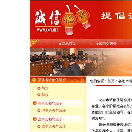
网站首页
诚信促进会
福建省诚信促进会
您的位置：
首页
>
各地市
简介
章程
龙岩市诚信促进会是全
理事会领导班子
各业、各个阶层社会有识
理事会领导班子
职能部门的主要领导、各
进发展”。
监事会领导班子
该会将积极开展诚信理
监事会领导班子
的单位和个人，披露、批