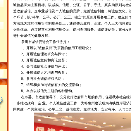
诚信品牌为主要目标。以诚实、信用、公证、公平、守法、真实为原则与社
造政府诚信、企事业诚信及个人诚信的品牌，完善诚信制度，将诚信文化、
个环节，以"科学、公平、公开、公正、独立"的原则开展各项工作。建立的"
方法规为准的信用管理制度基础上，通过整合政府、企业、个人三大信息资
据库体系。通过建立和利用信用公示、信用查询服务、诚信评估等，充分发
进社会诚信的健康发展。
泉州市诚信促进会工作任务是：
1、开展以"诚信泉州"为宗旨的信用工程建设；
2、开展诚信理论研究与探讨；
3、开展诚信宣传和舆论监督；
4、参与诚信社会评价与评比；
5、开展诚信人才培训与教育；
6、参与社会诚信维权活动；
7、组织和参加与诚信有关的交流活动；
8、举办以诚信为主题的各种活动。
在市委、市政府领导下，充分发挥政府和市场的作用，促进我市社会经
一步推动政府、企 业、个人诚信建设工作，为将泉州建设成为海峡西岸经济
同构建一个民主法治、公平正义、诚信友爱、充满活力、安定有序、人与自