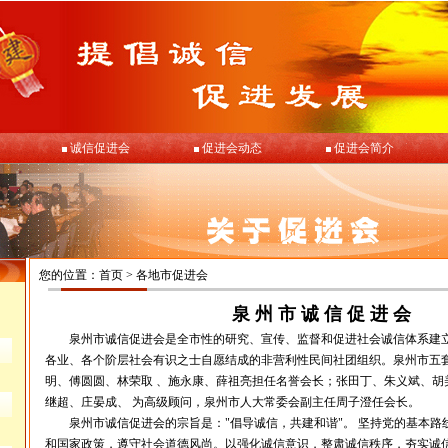
诚信促进会
促进会动态
促进会简介
您的位置：
首页
>
各地市促进会
泉 州 市 诚 信 促 进 会
泉州市诚信促进会是全市性的研究、宣传、监督和促进社会诚信体系建立
各业、各个阶层社会有识之士自愿结成的非营利性民间社团组织。泉州市五
明、傅圆圆、林荣取 、施永康、薛祖亮担任名誉会长；张田丁、朱义斌、胡
继超、庄晏成、 为高级顾问，泉州市人大常委会副主任周子澄任会长。
泉州市诚信促进会的宗旨是："倡导诚信，共建和谐"。 坚持党的基本路
和国家政策，遵守社会道德风尚。以强化诚信意识，整肃诚信秩序，夯实诚