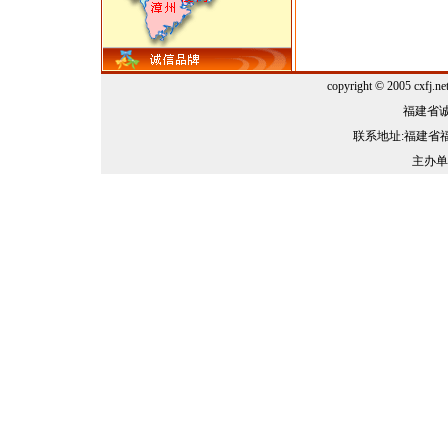
copyright © 2005 cxf
福建省诚信
联系地址:福建省福
主办单